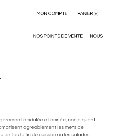
MON COMPTE
PANIER
0
NOS POINTS DE VENTE
NOUS
r
gèrement acidulée et anisée, non piquant.
omatisent agréablement les mets de
u en toute fin de cuisson ou les salades