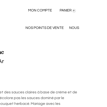
MON COMPTE
PANIER
0
NOS POINTS DE VENTE
NOUS
nc
Ar
et des sauces claires à base de crème et de
 décolore pas les sauces dominé par le
 bouquet herbacé. Mariage avec les